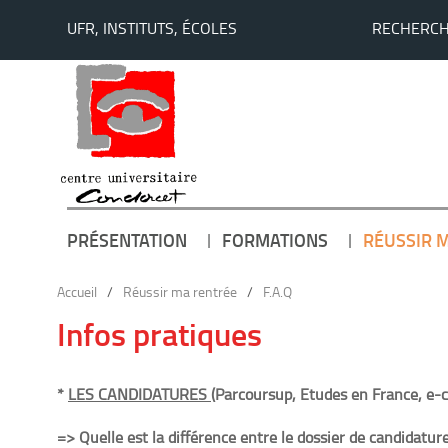
UFR, INSTITUTS, ÉCOLES
RECHERC
PRÉSENTATION
FORMATIONS
RÉUSSIR 
Accueil
/
Réussir ma rentrée
/
F.A.Q
Infos pratiques
*
LES CANDIDATURES
(Parcoursup, Etudes en France, e-c
=> Quelle est la différence entre le dossier de candidature 