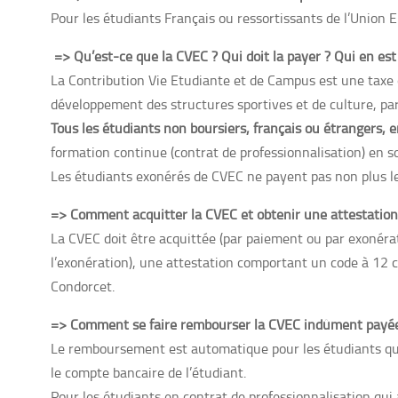
Pour les étudiants Français ou ressortissants de l’Union E
=> Qu’est-ce que la CVEC ? Qui doit la payer ? Qui en est
La Contribution Vie Etudiante et de Campus est une taxe d
développement des structures sportives et de culture, pa
Tous les étudiants non boursiers, français ou étrangers, en
formation continue (contrat de professionnalisation) en s
Les étudiants exonérés de CVEC ne payent pas non plus les 
=> Comment acquitter la CVEC et obtenir une attestation
La CVEC doit être acquittée (par paiement ou par exonérati
l’exonération), une attestation comportant un code à 12 ca
Condorcet.
=> Comment se faire rembourser la CVEC indûment payé
Le remboursement est automatique pour les étudiants qui d
le compte bancaire de l’étudiant.
Pour les étudiants en contrat de professionnalisation qui