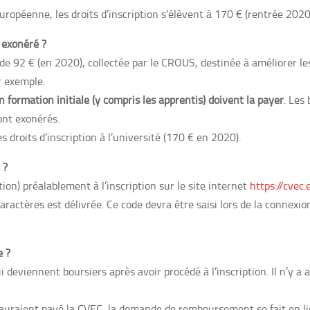
uropéenne, les droits d’inscription s’élèvent à 170 € (rentrée 2020
 exonéré ?
e 92 € (en 2020), collectée par le CROUS, destinée à améliorer les
r exemple.
 formation initiale (y compris les apprentis) doivent la payer
. Les
ont exonérés.
droits d’inscription à l’université (170 € en 2020).
 ?
on) préalablement à l’inscription sur le site internet
https://cvec.
ractères est délivrée. Ce code devra être saisi lors de la connexio
e ?
eviennent boursiers après avoir procédé à l’inscription. Il n’y a
 auraient payé la CVEC, la demande de remboursement se fait en lig