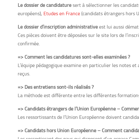
Le dossier de candidature
sert à sélectionner les candidats
européens),
Etudes en France
(candidats étrangers hors 
Le dossier d’inscription administrative
est lui aussi dématé
Ces pièces doivent être déposées sur le site lors de l’inscr
confirmée.
=> Comment les candidatures sont-elles examinées ?
L’équipe pédagogique examine en particulier les notes et a
reçus.
=> Des entretiens sont-ils réalisés ?
La méthode est différente entre les différentes formatio
=> Candidats étrangers de l’Union Européenne – Commen
Les ressortissants de l’Union Européenne doivent candida
=> Candidats hors Union Européenne – Comment candida
Les ressortissant des pays qui disposent d’un espace Cam