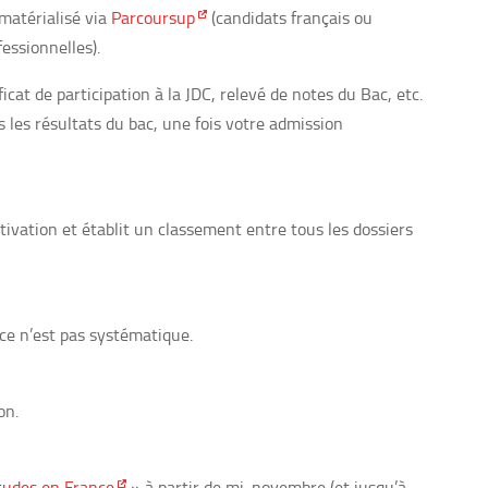
ématérialisé via
Parcoursup
(candidats français ou
essionnelles).
icat de participation à la JDC, relevé de notes du Bac, etc.
ès les résultats du bac, une fois votre admission
tivation et établit un classement entre tous les dossiers
ce n’est pas systématique.
on.
tudes en France
» à partir de mi-novembre (et jusqu’à