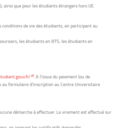
), ainsi que pour les étudiants étrangers hors UE.
 conditions de vie des étudiants, en participant au
 boursiers, les étudiants en BTS, les étudiants en
etudiant.gouv.fr/
. A l’issue du paiement (ou de
n au formulaire d’inscription au Centre Universitaire
 aucune démarche à effectuer. Le virement est effectué sur
ne, en joignant les justificatifs demandés.